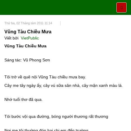
Thứ ba, 02 Tháng tám 2011 11:14
Vũng Tàu Chiều Mưa
Viết bởi
VietPublic
Vũng Tàu Chiều Mưa
Sáng tác: Vũ Phong Sơn
Tôi trở về quê nội Vũng Tàu chiều mưa bay.
Cây me tây ngày ấy, cây vú sữa sân nhà, cây mận xanh màu lá.
Nhớ tuổi thơ đã qua.
Tôi bước vội qua đường, bóng người thương rất thương
Nơi mẹ tôi thường đón hai chị em đến trường