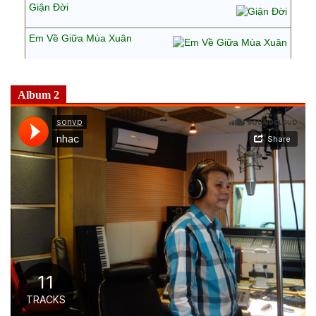
Giận Đời
Em Về Giữa Mùa Xuân
Album 2